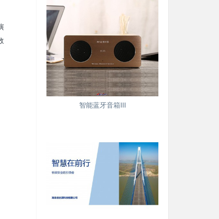
演
数
智能蓝牙音箱Ⅲ