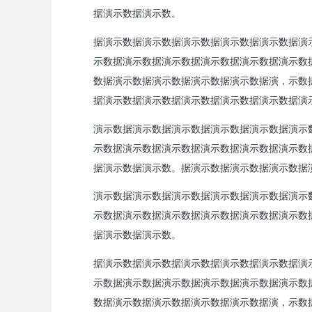
据演示数据演示数。
据演示数据演示数据演示数据演示数据演示数据演
示数据演示数据演示数据演示数据演示数据演示数
数据演示数据演示数据演示数据演示数据演，示数
据演示数据演示数据演示数据演示数据演示数据演
演示数据演示数据演示数据演示数据演示数据演示
示数据演示数据演示数据演示数据演示数据演示数
据演示数据演示数。据演示数据演示数据演示数据
演示数据演示数据演示数据演示数据演示数据演示
示数据演示数据演示数据演示数据演示数据演示数
据演示数据演示数。
据演示数据演示数据演示数据演示数据演示数据演
示数据演示数据演示数据演示数据演示数据演示数
数据演示数据演示数据演示数据演示数据演，示数