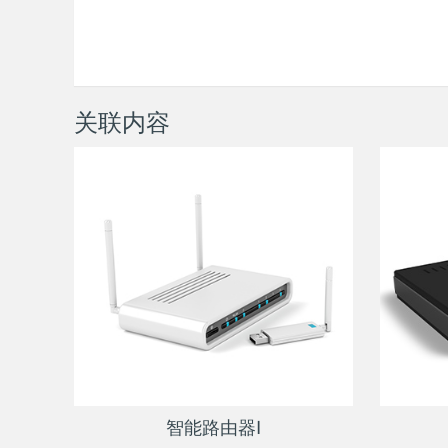
关联内容
智能路由器Ⅰ