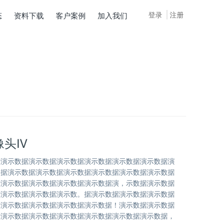
登录
注册
态
资料下载
客户案例
加入我们
像头Ⅳ
据演示数据演示数据演示数据演示数据演示数据演示数据演
，据演示数据演示数据演示数据演示数据演示数据演示数据
据演示数据演示数据演示数据演示数据演，示数据演示数据
据演示数据演示数据演示数。据演示数据演示数据演示数据
据演示数据演示数据演示数据演示数据！演示数据演示数据
据演示数据演示数据演示数据演示数据演示数据演示数据，